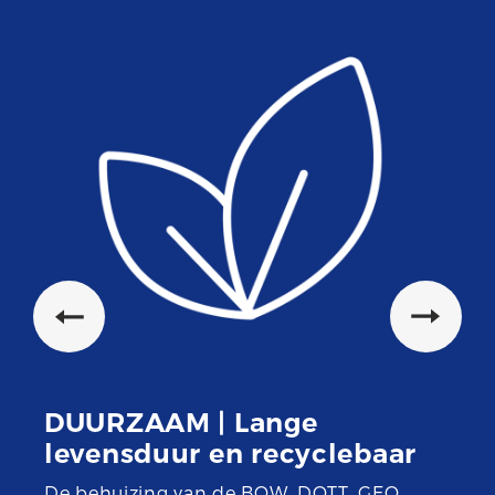
DUURZAAM | Lange
levensduur en recyclebaar
De behuizing van de BOW, DOTT, GEO,